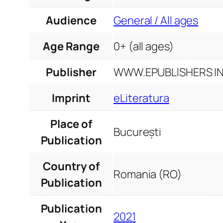
Audience
General / All ages
Age Range
0+ (all ages)
Publisher
WWW.EPUBLISHERS INF
Imprint
eLiteratura
Place of
București
Publication
Country of
Romania (RO)
Publication
Publication
2021