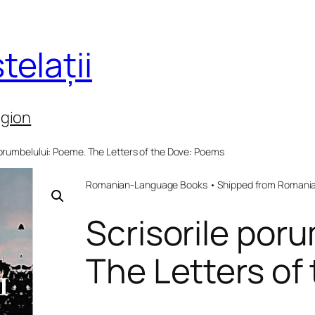
telații
egion
porumbelului: Poeme. The Letters of the Dove: Poems
Romanian-Language Books • Shipped from Romania 
Scrisorile por
The Letters of