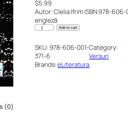
$
5.99
Autor: Clelia Ifrim ISBN 978-606-
engleză
S
Add to cart
c
r
SKU:
978-606-001-
Category:
i
371-6
Versuri
s
Brands:
eLiteratura
o
r
i
l
e
s (0)
p
o