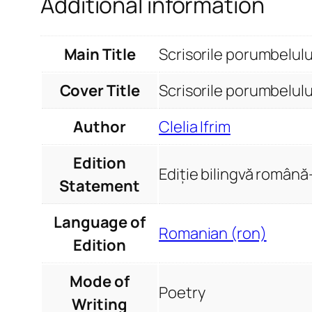
Additional information
Main Title
Scrisorile porumbelul
Cover Title
Scrisorile porumbelul
Author
Clelia Ifrim
Edition
Ediție bilingvă român
Statement
Language of
Romanian (ron)
Edition
Mode of
Poetry
Writing