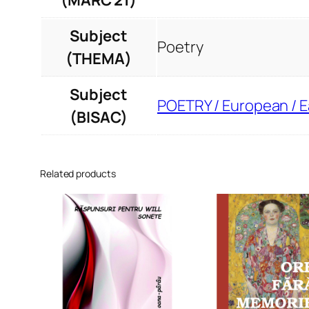
(MARC 21)
Subject
Poetry
(THEMA)
Subject
POETRY / European / 
(BISAC)
Related products