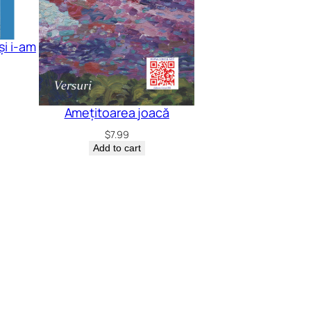
și i-am
Amețitoarea joacă
$
7.99
Add to cart