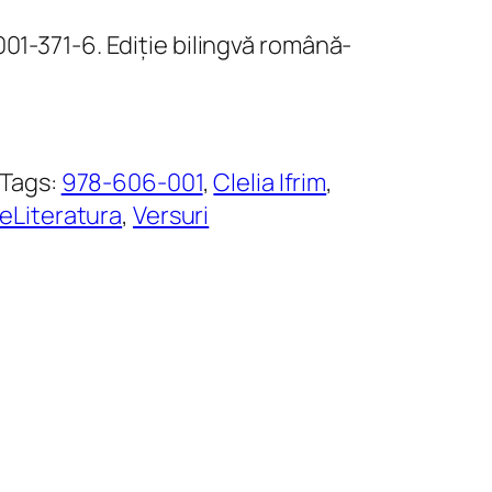
001-371-6. Ediție bilingvă română-
Tags:
978-606-001
, 
Clelia Ifrim
, 
eLiteratura
, 
Versuri