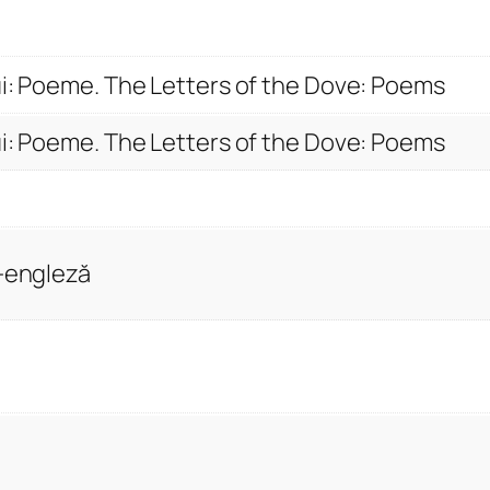
r
u
m
ui: Poeme. The Letters of the Dove: Poems
b
ui: Poeme. The Letters of the Dove: Poems
e
l
u
l
ă-engleză
u
i
:
P
o
e
m