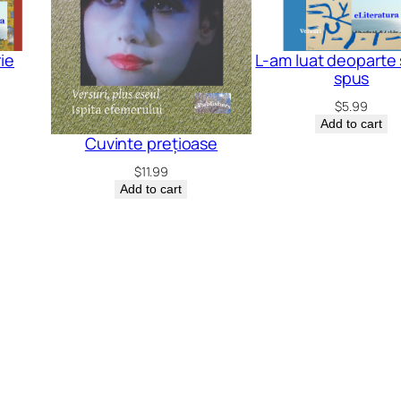
ie
L-am luat deoparte 
spus
$
5.99
Add to cart
Cuvinte prețioase
$
11.99
Add to cart