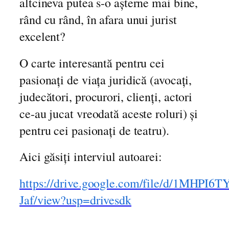
altcineva putea s-o așterne mai bine,
rând cu rând, în afara unui jurist
excelent?
O carte interesantă pentru cei
pasionați de viața juridică (avocați,
judecători, procurori, clienți, actori
ce-au jucat vreodată aceste roluri) și
pentru cei pasionați de teatru).
Aici găsiți interviul autoarei:
https://drive.google.com/file/d/1MHP
Jaf/view?usp=drivesdk