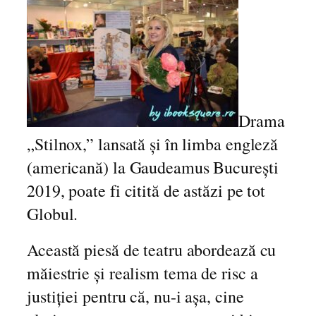
o
u
ă
a
c
t
e
Drama
q
„Stilnox,” lansată și în limba engleză
u
(americană) la Gaudeamus București
a
n
2019, poate fi citită de astăzi pe tot
t
Globul.
i
t
Această piesă de teatru abordează cu
y
măiestrie și realism tema de risc a
justiției pentru că, nu-i așa, cine