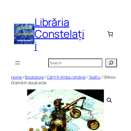
Skip
to
Librăria
content
Constelați
i
Search
Home
/
Bookstore
/
Cărți în limba română
/
Teatru
/ Stilnox.
Dramă în două acte