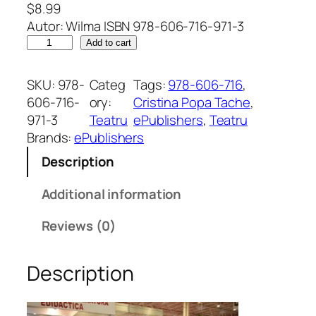
$
8.99
Autor: Wilma ISBN 978-606-716-971-3
S
Add to cart
t
i
SKU:
978-
Categ
Tags:
978-606-716
, 
l
606-716-
ory:
Cristina Popa Tache
, 
n
971-3
Teatru
ePublishers
, 
Teatru
o
Brands:
ePublishers
x
Description
.
D
Additional information
r
a
Reviews (0)
m
ă
Description
î
n
d