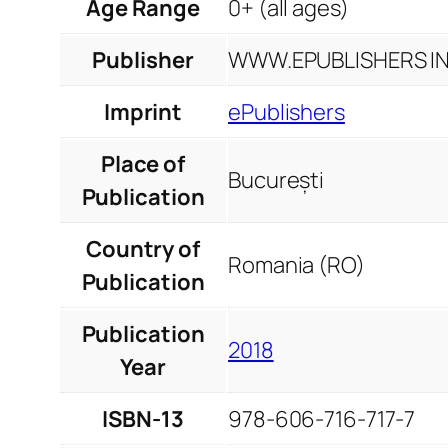
Age Range
0+ (all ages)
Publisher
WWW.EPUBLISHERS INF
Imprint
ePublishers
Place of
București
Publication
Country of
Romania (RO)
Publication
Publication
2018
Year
ISBN-13
978-606-716-717-7