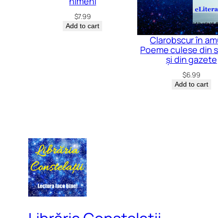
nimeni
$
7.99
Add to cart
Clarobscur în am
Poeme culese din s
și din gazete
$
6.99
Add to cart