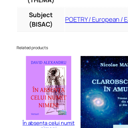
(THEMA)
Subject
POETRY / European / 
(BISAC)
Related products
În absența celui numit