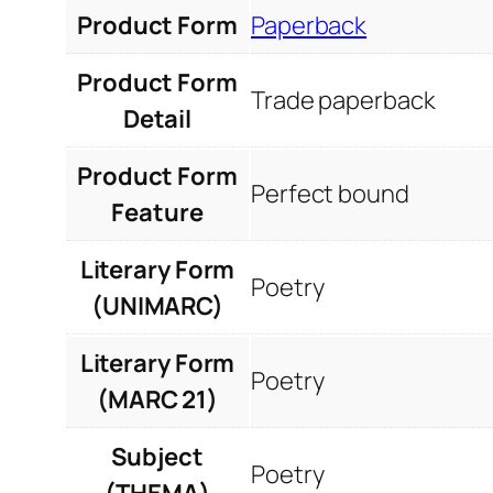
Product Form
Paperback
Product Form
Trade paperback
Detail
Product Form
Perfect bound
Feature
Literary Form
Poetry
(UNIMARC)
Literary Form
Poetry
(MARC 21)
Subject
Poetry