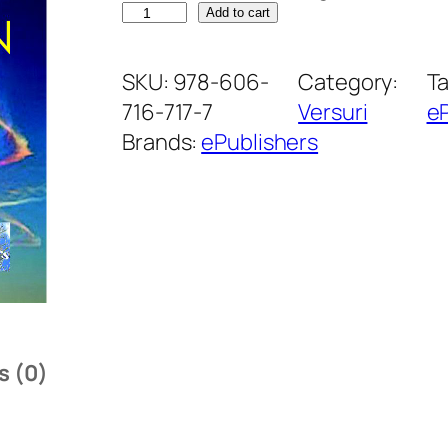
T
Add to cart
ă
c
SKU:
978-606-
Category:
T
e
716-717-7
Versuri
eP
r
Brands:
ePublishers
e
a
d
i
n
a
d
s (0)
â
n
c