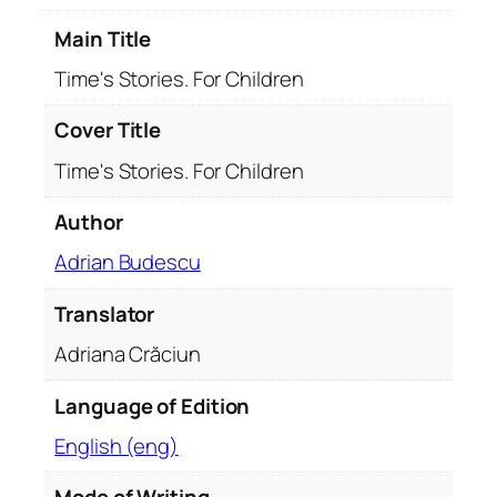
o
Main Title
r
C
Time's Stories. For Children
h
i
Cover Title
l
Time's Stories. For Children
d
r
Author
e
Adrian Budescu
n
q
Translator
u
a
Adriana Crăciun
n
t
Language of Edition
i
English (eng)
t
y