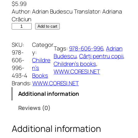
$
5.99
Author: Adrian Budescu Translator: Adriana
Crăciun
T
Add to cart
i
m
SKU:
Categor
Tags:
978-606-996
, 
Adrian
e
978-
y:
Budescu
, 
Cărți pentru copii
, 
'
606-
Childre
Children’s books
, 
s
996-
n’s
WWW.CORESI.NET
S
493-4
Books
t
Brands:
WWW.CORESI.NET
o
Additional information
r
i
Reviews (0)
e
s
Additional information
.
F