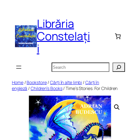
Skip
to
Librăria
content
Constelați
i
Search
Home
/
Bookstore
/
Cărți în alte limbi
/
Cărți în
engleză
/
Children’s Books
/ Time’s Stories. For Children