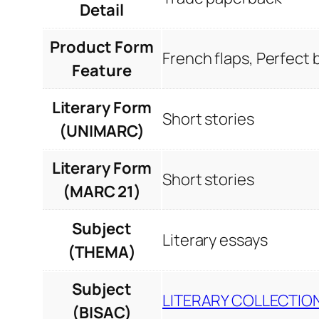
Detail
Product Form
French flaps, Perfect
Feature
Literary Form
Short stories
(UNIMARC)
Literary Form
Short stories
(MARC 21)
Subject
Literary essays
(THEMA)
Subject
LITERARY COLLECTION
(BISAC)