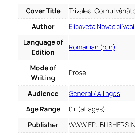
Cover Title
Trivalea. Cornul vânăto
Author
Elisaveta Novac și Vas
Language of
Romanian (ron)
Edition
Mode of
Prose
Writing
Audience
General / All ages
Age Range
0+ (all ages)
Publisher
WWW.EPUBLISHERS INF