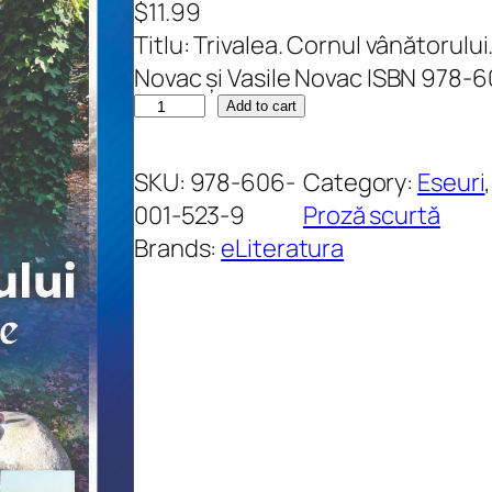
$
11.99
Titlu: Trivalea. Cornul vânătorului
Novac și Vasile Novac ISBN 978-
T
Add to cart
r
i
SKU:
978-606-
Category:
Eseuri
v
001-523-9
Proză scurtă
a
Brands:
eLiteratura
l
e
a
.
C
o
r