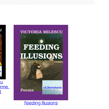
au
urme.
t
Feeding Illusions