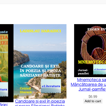
Mnemoteca s
Mâncătoarea de 
Jurnal-pamfle
$
6.99
Candoare și exil în poezia
Add to cart
ăriei
și proza Sânzianei Batiște