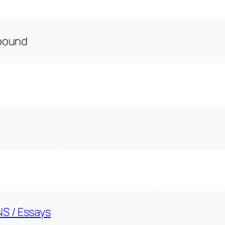
 bound
S / Essays