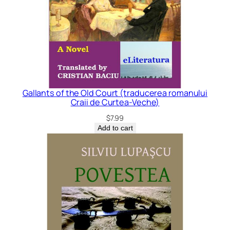
Gallants of the Old Court (traducerea romanului
Craii de Curtea-Veche)
$
7.99
Add to cart