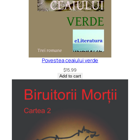
Povestea ceaiului verde
$
15.99
Add to cart