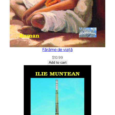
i
o
r
u
l
q
u
a
Fărâme de viață
n
$
10.99
t
Add to cart
i
t
y