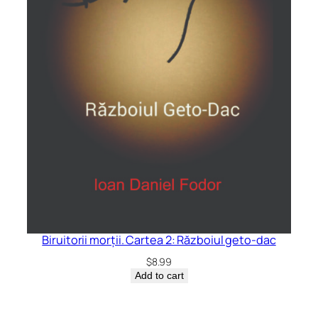
Biruitorii morții. Cartea 2: Războiul geto-dac
$
8.99
Add to cart