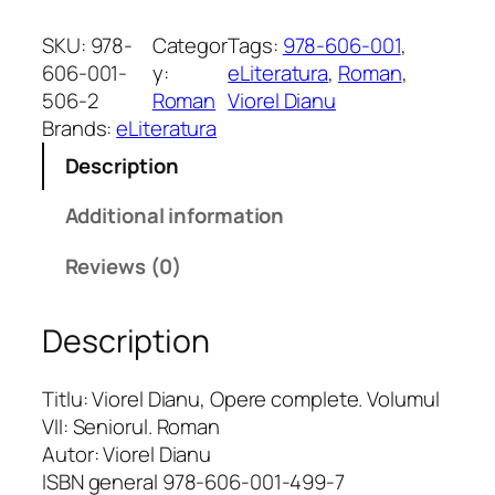
i
o
SKU:
978-
Categor
Tags:
978-606-001
, 
r
606-001-
y:
eLiteratura
, 
Roman
, 
e
506-2
Roman
Viorel Dianu
l
Brands:
eLiteratura
D
Description
i
a
Additional information
n
u
Reviews (0)
.
O
Description
p
e
r
Titlu: Viorel Dianu, Opere complete. Volumul
e
VII: Seniorul. Roman
c
Autor: Viorel Dianu
o
ISBN general 978-606-001-499-7