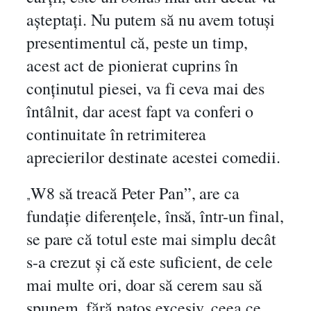
ă
așteptați. Nu putem să nu avem totuși
a
c
presentimentul că, peste un timp,
t
acest act de pionierat cuprins în
e
conținutul piesei, va fi ceva mai des
q
u
întâlnit, dar acest fapt va conferi o
a
continuitate în retrimiterea
n
aprecierilor destinate acestei comedii.
t
i
W8 să treacă Peter Pan”, are ca
t
„
y
fundație diferențele, însă, într-un final,
se pare că totul este mai simplu decât
s-a crezut și că este suficient, de cele
mai multe ori, doar să cerem sau să
spunem, fără patos excesiv, ceea ce