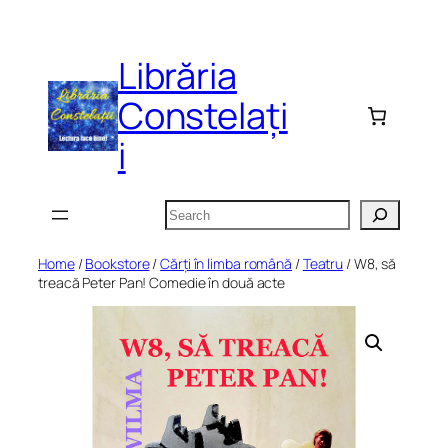
Skip
to
Librăria
content
Constelați
i
Search
Home
/
Bookstore
/
Cărți în limba română
/
Teatru
/ W8, să
treacă Peter Pan! Comedie în două acte