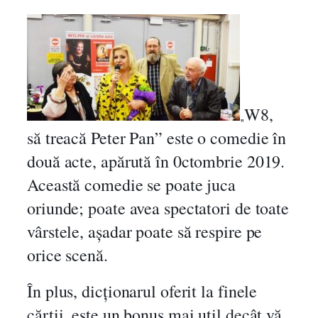
e
r
P
a
n
!
C
W8,
„
o
să treacă Peter Pan” este o comedie în
m
două acte, apărută în 0ctombrie 2019.
e
d
Această comedie se poate juca
i
oriunde; poate avea spectatori de toate
e
vârstele, așadar poate să respire pe
î
n
orice scenă.
d
o
În plus, dicționarul oferit la finele
u
cărții, este un bonus mai util decât vă