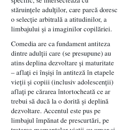
stăruințele adulților, care parcă doresc
o selecție arbitrală a atitudinilor, a
limbajului și a imaginilor copilăriei.
Comedia are ca fundament antiteza
dintre adulții care (se presupune) au
atins deplina dezvoltare și maturitate
– aflați ei înșiși în antiteză în etapele
vieții și copiii (inclusiv adolescenții)
aflați pe cărarea întortocheată ce ar
trebui să ducă la o dorită și deplină
dezvoltare. Accentul este pus pe
limbajul împănat de prescurtări, pe
tratarea momentelor vieții cu umor și