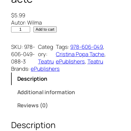
$
5.99
Autor: Wilma
W
Add to cart
8
,
SKU:
978-
Categ
Tags:
978-606-049
, 
s
606-049-
ory:
Cristina Popa Tache
, 
ă
088-3
Teatru
ePublishers
, 
Teatru
t
Brands:
ePublishers
r
Description
e
a
Additional information
c
ă
Reviews (0)
P
e
Description
t