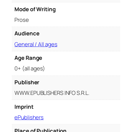
ț
Mode of Writing
u
Prose
l
B
Audience
u
z
General / All ages
ă
Age Range
u
.
0+ (all ages)
R
e
Publisher
p
WWW.EPUBLISHERS INFO S.R.L.
e
r
Imprint
e
ePublishers
q
u
Place of Publication