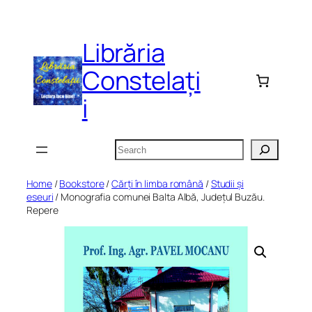
Skip
to
Librăria
content
Constelați
i
Search
Home
/
Bookstore
/
Cărți în limba română
/
Studii și
eseuri
/ Monografia comunei Balta Albă, Județul Buzău.
Repere