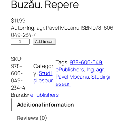
Buzău. Repere
$
11.99
Autor: Ing. agr. Pavel Mocanu ISBN 978-606-
049-234-4
M
Add to cart
o
n
SKU:
Tags:
978-606-049
, 
o
978-
Categor
ePublishers
, 
Ing. agr.
g
606-
y:
Studii
Pavel Mocanu
, 
Studii și
r
049-
și eseuri
eseuri
a
234-4
f
Brands:
ePublishers
i
Additional information
a
c
Reviews (0)
o
m