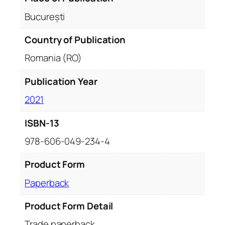
a
n
București
t
i
Country of Publication
t
Romania (RO)
y
Publication Year
2021
ISBN-13
978-606-049-234-4
Product Form
Paperback
Product Form Detail
Trade paperback