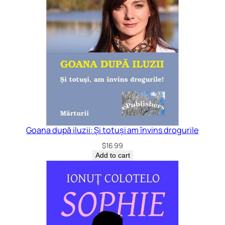
Goana după iluzii: Și totuși am învins drogurile
$
16.99
Add to cart