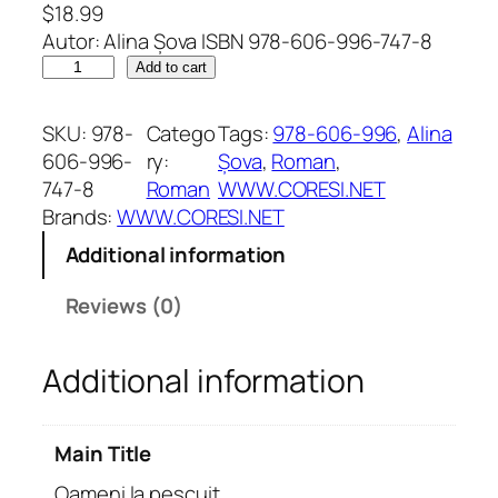
$
18.99
Autor: Alina Șova ISBN 978-606-996-747-8
O
Add to cart
a
m
SKU:
978-
Catego
Tags:
978-606-996
, 
Alina
e
606-996-
ry:
Șova
, 
Roman
, 
n
747-8
Roman
WWW.CORESI.NET
i
Brands:
WWW.CORESI.NET
l
Additional information
a
p
Reviews (0)
e
s
Additional information
c
u
i
Main Title
t
.
Oameni la pescuit