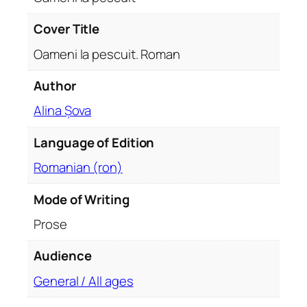
R
o
Cover Title
m
Oameni la pescuit. Roman
a
n
Author
q
Alina Șova
u
a
Language of Edition
n
t
Romanian (ron)
i
t
Mode of Writing
y
Prose
Audience
General / All ages