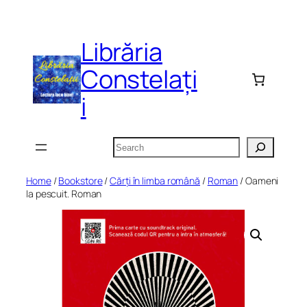
Skip
to
Librăria
content
Constelați
i
Search
Home
/
Bookstore
/
Cărți în limba română
/
Roman
/ Oameni
la pescuit. Roman