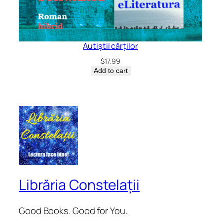
Autiștii cărților
$
17.99
Add to cart
Librăria Constelații
Good Books. Good for You.