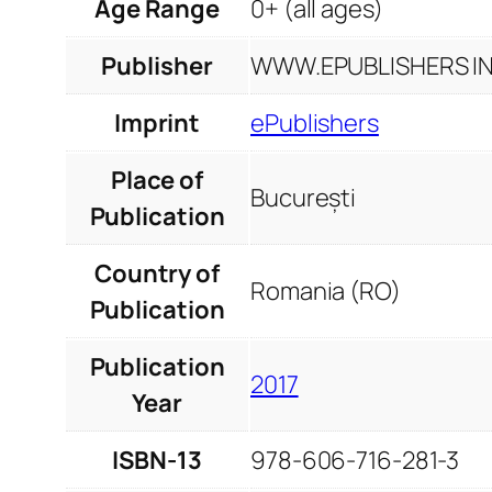
Age Range
0+ (all ages)
Publisher
WWW.EPUBLISHERS INF
Imprint
ePublishers
Place of
București
Publication
Country of
Romania (RO)
Publication
Publication
2017
Year
ISBN-13
978-606-716-281-3