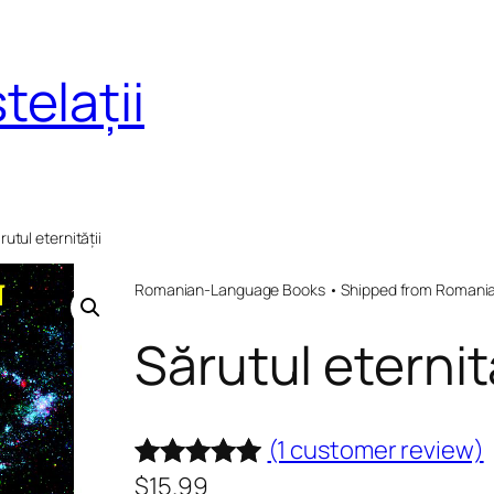
telații
rutul eternității
Romanian-Language Books • Shipped from Romania 
Sărutul eternit
(1 customer review)
$
15.99
Rated
1
5.00