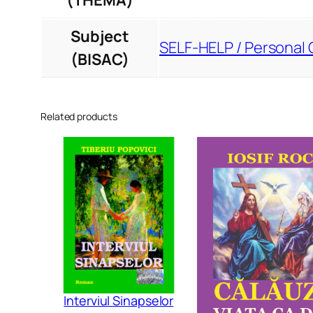
(THEMA)
Subject
SELF-HELP / Personal 
(BISAC)
Related products
Interviul Sinapselor