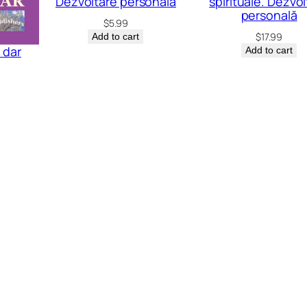
Dezvoltare personală
spirituale. Dezvo
personală
$
5.99
$
17.99
Add to cart
 dar
Add to cart