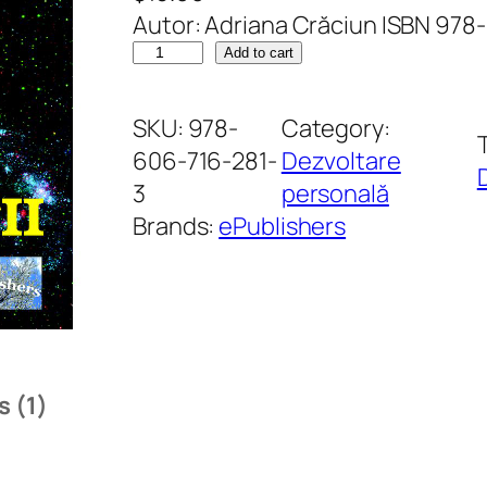
Autor: Adriana Crăciun ISBN 978
out of 5
S
Add to cart
based on
ă
customer
r
SKU:
978-
Category:
rating
u
606-716-281-
Dezvoltare
t
3
personală
u
Brands:
ePublishers
l
e
t
e
r
 (1)
n
i
t