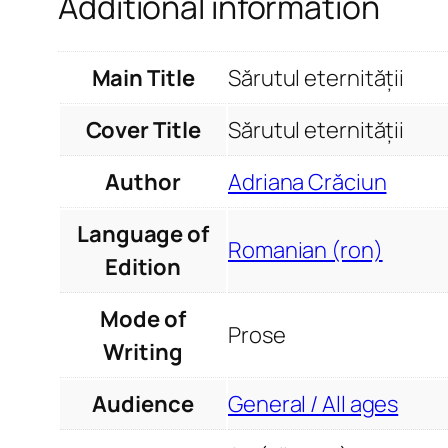
Additional information
Main Title
Sărutul eternității
Cover Title
Sărutul eternității
Author
Adriana Crăciun
Language of
Romanian (ron)
Edition
Mode of
Prose
Writing
Audience
General / All ages