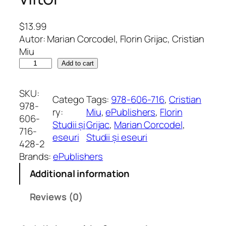
$
13.99
Autor: Marian Corcodel, Florin Grijac, Cristian
Miu
T
Add to cart
r
a
SKU:
Catego
Tags:
978-606-716
, 
Cristian
f
978-
ry:
Miu
, 
ePublishers
, 
Florin
i
606-
Studii și
Grijac
, 
Marian Corcodel
, 
c
716-
eseuri
Studii și eseuri
u
428-2
l
Brands:
ePublishers
d
Additional information
e
d
Reviews (0)
r
o