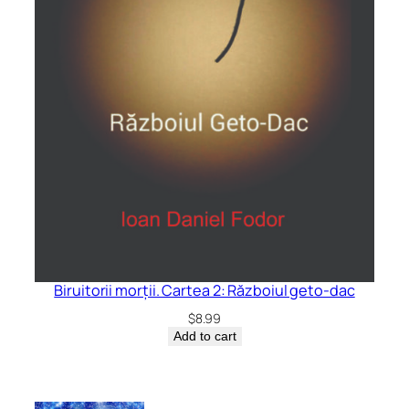
Biruitorii morții. Cartea 2: Războiul geto-dac
$
8.99
Add to cart