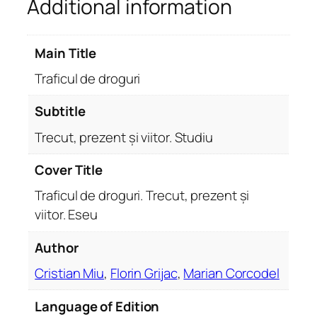
Additional information
g
u
r
Main Title
i
.
Traficul de droguri
T
r
Subtitle
e
Trecut, prezent și viitor. Studiu
c
u
Cover Title
t
Traficul de droguri. Trecut, prezent și
,
p
viitor. Eseu
r
Author
e
z
Cristian Miu
,
Florin Grijac
,
Marian Corcodel
e
n
Language of Edition