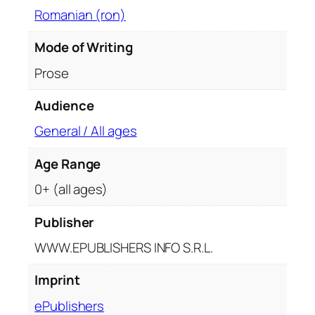
t
Romanian (ron)
ș
i
Mode of Writing
v
Prose
i
i
Audience
t
o
General / All ages
r
q
Age Range
u
0+ (all ages)
a
n
Publisher
t
WWW.EPUBLISHERS INFO S.R.L.
i
t
Imprint
y
ePublishers