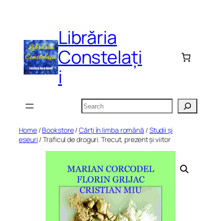
Skip
to
Librăria
content
Constelați
i
Search
Home
/
Bookstore
/
Cărți în limba română
/
Studii și
eseuri
/ Traficul de droguri. Trecut, prezent și viitor