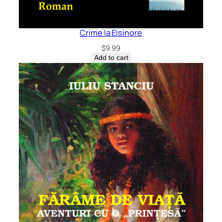
Crime la Elsinore
$
9.99
Add to cart