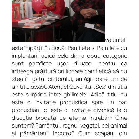
a
p
t
e
d
Volumul
e
este împărțit în două: Pamflete și Pamflete cu
s
implanturi, adică cele din a doua categorie
e
sunt pamflete ușor diluate, pentru ca
x
întreaga prăjitură ori licoare pamfletică să nu
.
stea în gâtul cititorului, amăgit oarecum de
P
un titlu sexist. Atenție! Cuvântul „Sex” din titlu
a
este surprins între ghilimele! Adică titlu nu
m
este o invitație procustică spre un pat
f
procustian, ci este o invitație divanică la o
l
discuție brodată pe eterne întrebări: Cine
e
suntem? Pământul, regnul vegetal, cel animal
t
și pământenii încotro? Cum scăpăm din
e