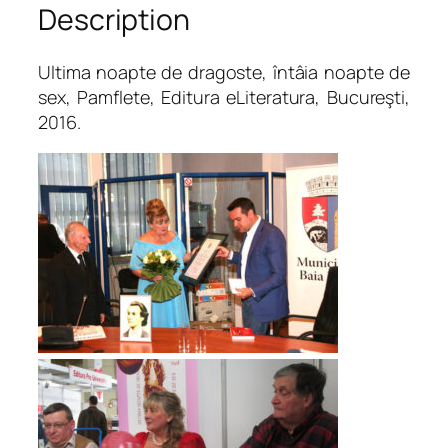
Description
e
d
r
Ultima noapte de dragoste, întâia noapte de
a
sex
, Pamflete, Editura
eLiteratura
, Bucureşti,
g
2016.
o
s
t
e
,
î
n
t
â
i
a
n
o