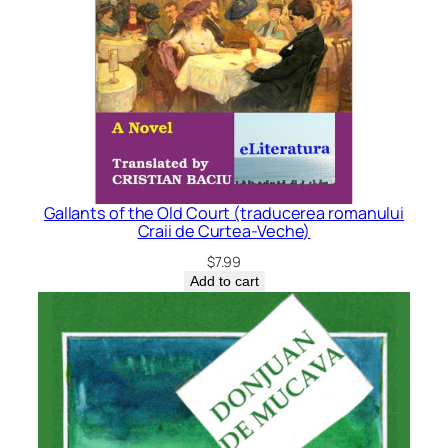
Gallants of the Old Court (traducerea romanului
Craii de Curtea-Veche)
$
7.99
Add to cart