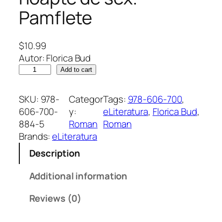
Pamflete
$
10.99
Autor: Florica Bud
U
Add to cart
l
t
SKU:
978-
Categor
Tags:
978-606-700
, 
i
606-700-
y:
eLiteratura
, 
Florica Bud
, 
m
884-5
Roman
Roman
a
Brands:
eLiteratura
n
Description
o
a
Additional information
p
t
Reviews (0)
e
d