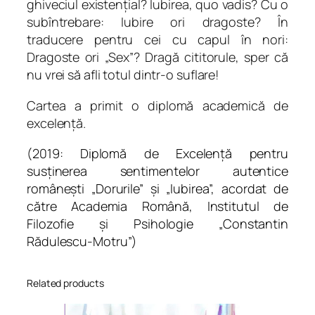
ghiveciul existențial? Iubirea, quo vadis? Cu o
q
subîntrebare: Iubire ori dragoste? În
u
traducere pentru cei cu capul în nori:
a
Dragoste ori „Sex”? Dragă cititorule, sper că
n
nu vrei să afli totul dintr-o suflare!
t
i
Cartea a primit o diplomă academică de
t
excelență.
y
(2019: Diplomă de Excelență pentru
susținerea sentimentelor autentice
românești „Dorurile” și „Iubirea”, acordat de
către Academia Română, Institutul de
Filozofie și Psihologie „Constantin
Rădulescu-Motru”)
Related products